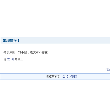
出现错误！
错误原因：对不起，该文章不存在！
请
返 回
并修正
[
关
版权所有©
m2n6小说网