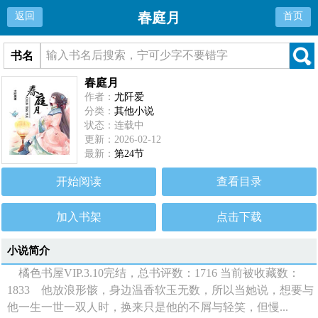
春庭月
返回
首页
书名
春庭月
作者：
尤阡爱
分类：
其他小说
状态：连载中
更新：2026-02-12
最新：
第24节
开始阅读
查看目录
加入书架
点击下载
小说简介
橘色书屋VIP.3.10完结，总书评数：1716 当前被收藏数：
1833 他放浪形骸，身边温香软玉无数，所以当她说，想要与
他一生一世一双人时，换来只是他的不屑与轻笑，但慢...