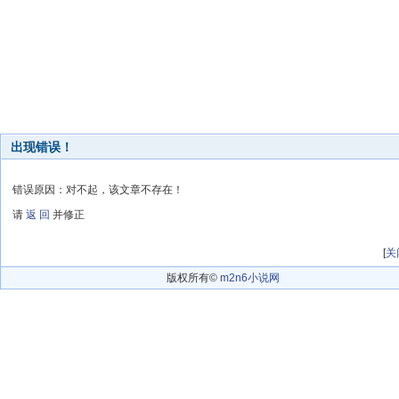
出现错误！
错误原因：对不起，该文章不存在！
请
返 回
并修正
[
关
版权所有©
m2n6小说网