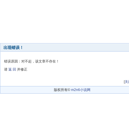
出现错误！
错误原因：对不起，该文章不存在！
请
返 回
并修正
[
关
版权所有©
m2n6小说网