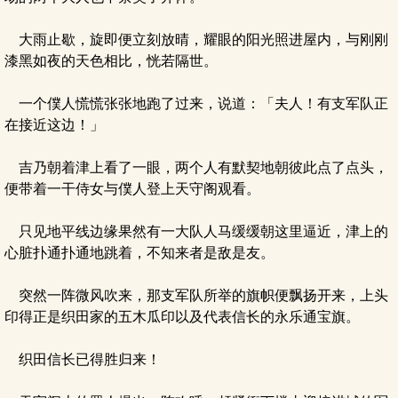
大雨止歇，旋即便立刻放晴，耀眼的阳光照进屋内，与刚刚
漆黑如夜的天色相比，恍若隔世。
一个僕人慌慌张张地跑了过来，说道：「夫人！有支军队正
在接近这边！」
吉乃朝着津上看了一眼，两个人有默契地朝彼此点了点头，
便带着一干侍女与僕人登上天守阁观看。
只见地平线边缘果然有一大队人马缓缓朝这里逼近，津上的
心脏扑通扑通地跳着，不知来者是敌是友。
突然一阵微风吹来，那支军队所举的旗帜便飘扬开来，上头
印得正是织田家的五木瓜印以及代表信长的永乐通宝旗。
织田信长已得胜归来！