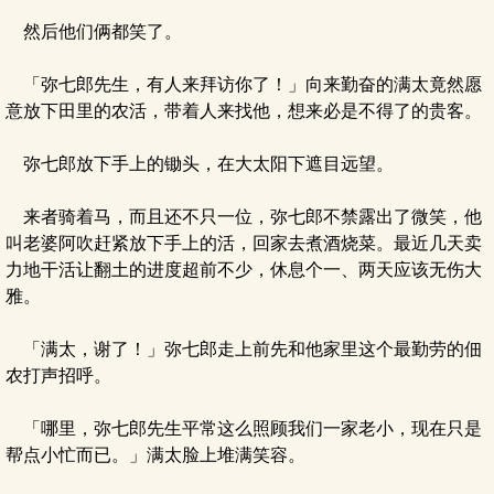
然后他们俩都笑了。
「弥七郎先生，有人来拜访你了！」向来勤奋的满太竟然愿
意放下田里的农活，带着人来找他，想来必是不得了的贵客。
弥七郎放下手上的锄头，在大太阳下遮目远望。
来者骑着马，而且还不只一位，弥七郎不禁露出了微笑，他
叫老婆阿吹赶紧放下手上的活，回家去煮酒烧菜。最近几天卖
力地干活让翻土的进度超前不少，休息个一、两天应该无伤大
雅。
「满太，谢了！」弥七郎走上前先和他家里这个最勤劳的佃
农打声招呼。
「哪里，弥七郎先生平常这么照顾我们一家老小，现在只是
帮点小忙而已。」满太脸上堆满笑容。