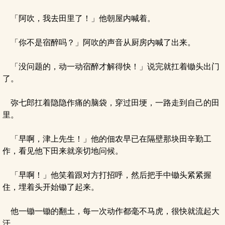
「阿吹，我去田里了！」他朝屋内喊着。
「你不是宿醉吗？」阿吹的声音从厨房内喊了出来。
「没问题的，动一动宿醉才解得快！」说完就扛着锄头出门
了。
弥七郎扛着隐隐作痛的脑袋，穿过田埂，一路走到自己的田
里。
「早啊，津上先生！」他的佃农早已在隔壁那块田辛勤工
作，看见他下田来就亲切地问候。
「早啊！」他笑着跟对方打招呼，然后把手中锄头紧紧握
住，埋着头开始锄了起来。
他一锄一锄的翻土，每一次动作都毫不马虎，很快就流起大
汗。