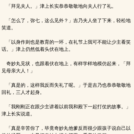
「拜见夫人。」津上长实恭恭敬敬地向夫人行了礼。
「怎么了，弥七，这么见外？」吉乃夫人坐了下来，轻松地
笑道。
「以身作则也是教育的一环，在礼节上我可不能让少主看笑
话。」津上仍然低着头伏在地上。
奇妙丸见状，也跟着伏在地上，有样学样地模仿起来，「拜
见母亲大人！」
「真是的，这样我反而失礼了呢。」于是吉乃也恭恭敬敬地
回礼，三人才起身。
「我刚刚正在跟少主讲着以前我和殿下一起打仗的故事。」
津上长实说道。
「真是辛苦你了，毕竟奇妙丸他爹反而很少跟孩子说自己以