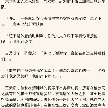
天守阁上的眾人爆出一阵欢呼，赶紧衝下楼去迎接进城的军
队。
「呼…」一旁露出安心表情的吉乃突然双脚发软，跪了下
去，一旁弥七郎赶紧扶住。
「还不是休息的时刻啊，你的丈夫在底下等着你迎接他
呢！」弥七郎说道。
吉乃听了一阵莞尔，「弥七，谢谢你一直都在身边支持着我
们。」
「能在你们身边是我的荣幸！」他牵起奇妙丸的手，「少爷
就让我来照顾吧，我们该下楼了。」
三天后，信长在清洲城的宴席厅举办庆功宴，所有在桶狭间
之战有功的将士都被邀请参加，被邀请的人数之多，甚至还得
拆掉隔壁几间房的隔板，将其併为一座巨大的厅房。就连当天
参战的足轻也受到招待，在集合场上摆起宴席，拿出酒菜痛痛