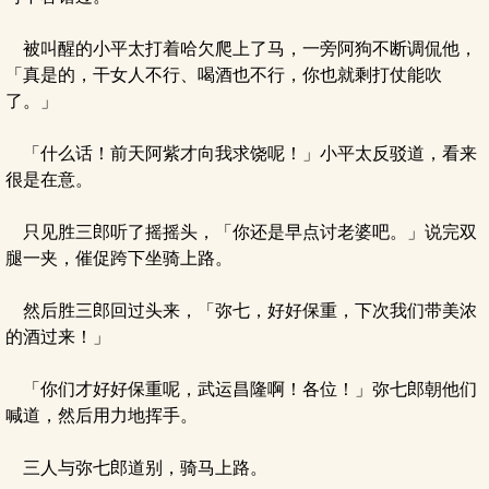
被叫醒的小平太打着哈欠爬上了马，一旁阿狗不断调侃他，
「真是的，干女人不行、喝酒也不行，你也就剩打仗能吹
了。」
「什么话！前天阿紫才向我求饶呢！」小平太反驳道，看来
很是在意。
只见胜三郎听了摇摇头，「你还是早点讨老婆吧。」说完双
腿一夹，催促跨下坐骑上路。
然后胜三郎回过头来，「弥七，好好保重，下次我们带美浓
的酒过来！」
「你们才好好保重呢，武运昌隆啊！各位！」弥七郎朝他们
喊道，然后用力地挥手。
三人与弥七郎道别，骑马上路。