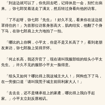
「到这边就可以了，你先回去吧，记得休息一会，别忙出病
来。」弥七郎笑着送走了满太，然后转过身看向他的访客。
「了不起呀，弥七郎『先生』！好久不见，看来你在这边挺
罩得住的！」为首那位访客身形高大，肌肉结实，他翻了个身
下马，在弥七郎肩上大力地拍了一拍。
「哪比的上你啊，小平太，你是不是又长高了？」看到老朋
友来访，弥七郎脸上笑得开怀。
「何止长高，我还升官了，现在请叫我服部组的组头小平太
先生。」许久不见的服部小平太一脸得意。
「组头又如何？哪比得上我这城主大人！」阿狗也下了马，
在一旁接口道「请叫我荒子城主前田利家大人！」
「去去去，还不是继承祖上的家產，哪比得上我白手起
家。」小平太立刻反唇相讥。