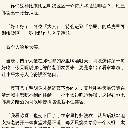
「你们这样比来比去叫我区区一介侍大将脸往哪摆？」胜三
郎摆出一张苦瓜脸。
「好了好了，各位『大人』！待会进到『小民』的草房里可
别嫌破啊！」弥七郎也加入了话题。
四个人哈哈大笑。
当晚，四个人便在弥七郎的家里喝酒聊天，阿吹烧得菜一向
好吃，今天听说弥七郎的老朋友要来，更是拿出了看家本领，
让小平太等人吃得讚不绝口。
「真可恶！明明你才是辞官下乡的人，竟然能每天品尝我在
清洲城里都吃不到的佳餚！」小平太边吃边称讚，逗得在弥七
郎身旁陪酒的阿吹即使掩嘴也遮不住笑容。
「我看你呀，也别下田了，在家里打扫洗衣，从背后默默地
支持老婆开一家食堂才是正道！每天只烧菜给你一个人呀，太