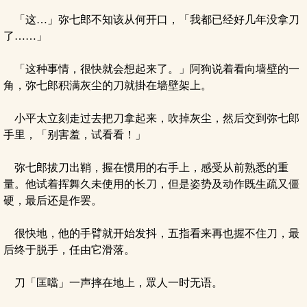
「这…」弥七郎不知该从何开口，「我都已经好几年没拿刀
了……」
「这种事情，很快就会想起来了。」阿狗说着看向墙壁的一
角，弥七郎积满灰尘的刀就掛在墙壁架上。
小平太立刻走过去把刀拿起来，吹掉灰尘，然后交到弥七郎
手里，「别害羞，试看看！」
弥七郎拔刀出鞘，握在惯用的右手上，感受从前熟悉的重
量。他试着挥舞久未使用的长刀，但是姿势及动作既生疏又僵
硬，最后还是作罢。
很快地，他的手臂就开始发抖，五指看来再也握不住刀，最
后终于脱手，任由它滑落。
刀「匡噹」一声摔在地上，眾人一时无语。